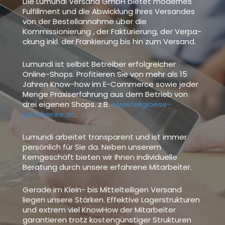
Die Lumundi Versand GmbH bietet modernes
Fulfillment und die Abwicklung Ihres Versandes
von der Bestellannahme über die
Kommissionierung , der Fak­tu­rie­rung, der Ver­pa­
ckung inkl. der Fran­kie­rung bis hin zum Ver­sand.
Lumundi ist selbst Betreiber erfolgreicher
Online-Shops. Profitieren Sie von mehr als 15
Jahren Know-how im E-Commerce sowie jeder
Menge Praxiserfahrung aus dem Betrieb von
drei eigenen Shops. z.B.
www.religioese-
geschenke.de
.
Lumundi arbeitet transparent und ist immer
persönlich für Sie da. Neben unserem
Kerngeschäft bieten wir Ihnen individuelle
Beratung durch unsere erfahrene Mitarbeiter.
Gerade im Klein- bis Mittelteiligen Versand
liegen unsere Stärken. Effektive Lagerstrukturen
und extrem viel KnowHow der Mitarbeiter
garantieren trotz kostengünstiger Strukturen