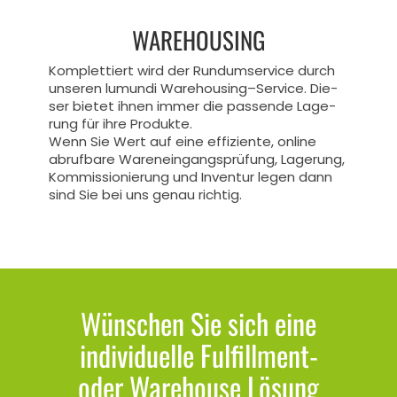
WAREHOUSING
Kom­plet­tiert wird der Rund­um­ser­vice durch
unse­ren lumundi Warehousing–Service. Die­
ser bie­tet ihnen immer die pas­sende Lage­
rung für ihre Produkte.
Wenn Sie Wert auf eine effi­zi­ente, online
abruf­bare Waren­ein­gangs­prü­fung, Lage­rung,
Kom­mis­sio­nie­rung und Inven­tur legen dann
sind Sie bei uns genau richtig.
Wünschen Sie sich eine
individuelle Fulfillment-
oder Warehouse Lösung