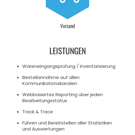
Versand
LEISTUNGEN
Waren­ein­gangs­prü­fung / Inventarisierung
Bestel­l­an­nahme auf allen
Kommunikationskanälen
Web­ba­sier­tes Reporting über jeden
Bearbeitungsstatus
Track & Trace
Füh­ren und Bereit­stel­len aller Sta­tis­ti­ken
und Auswertungen